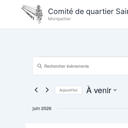
Aller
Comité de quartier Sa
au
contenu
Montpellier
Évènements
Recherche
Saisir
et
mot-
clé.
navigation
Rechercher
de
Évènements
À venir
Aujourd’hui
vues
par
Évènements
mot-
Sélectionnez
clé.
une
juin 2026
date.